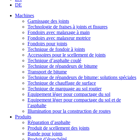
DE
Machines
Garnissage des joints
Technologie de fraises à joints et fissures
Fondoirs avec malaxage à main
Fondoirs avec malaxeur motrice
Fondoirs pour joints
Technique de fondoir à joints
Accessoires pour le scellement de joints
Technique d’asphalte coulé
Technique de répandeurs de bitume
Transport de bitume
Technique de répandeurs de bitume: solutions spéciales
Technique de chauffage de surface
Technique de marquage au sol routier
Equipement léger pour compactage du sol
Equipement léger pour compactage du sol et de
l’asphalte
Illumination pour la construction de routes
Produits
Réparation d’asphalte
Produit de scellement des joints
Bande pour joints
Produit d’étanchéité